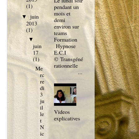
Le lundi soir
(1)
pendant un
mois et
juin
▼
demi
2013
environ sur
(1)
teams
Formation
▼
Hypnose
juin
E.C.I
17
© Transgéné
(1)
rationnelle
Me
...
rc
re
di
3
ju
il
Videos
le
explicatives
t
N
ic