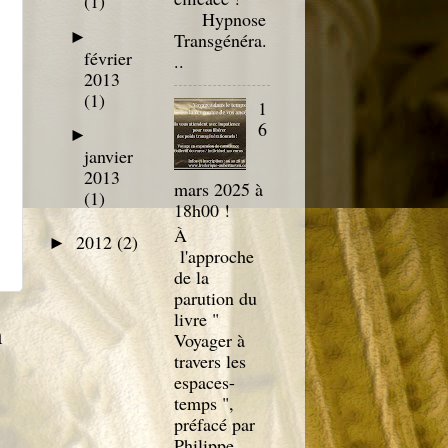
(1)
Hypnose
►
Transgénéra.
février
..
2013
(1)
1
6
►
janvier
2013
mars 2025 à
(1)
18h00 !
À
2012
(2)
►
l'approche
de la
parution du
livre "
n
Voyager à
travers les
espaces-
temps ",
préfacé par
Philippe