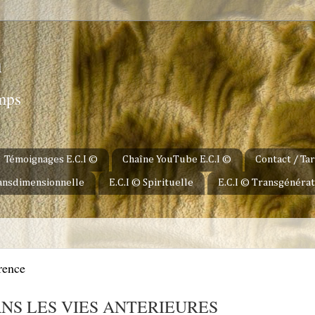
u
emps
Témoignages E.C.I ©
Chaîne YouTube E.C.I ©
Contact / Tar
ransdimensionnelle
E.C.I © Spirituelle
E.C.I © Transgénérat
rence
NS LES VIES ANTERIEURES