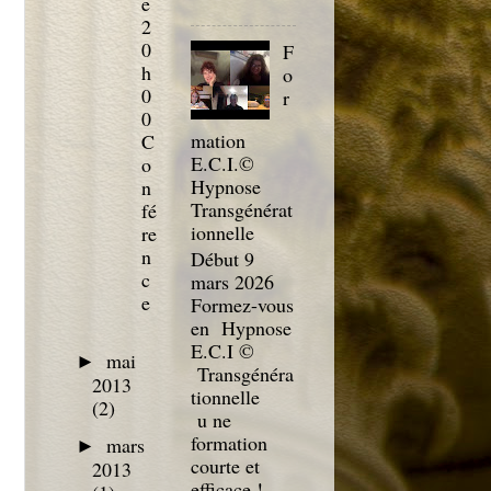
e
2
0
F
h
o
0
r
0
mation
C
E.C.I.©
o
Hypnose
n
Transgénérat
fé
ionnelle
re
n
Début 9
c
mars 2026
e
Formez-vous
en Hypnose
E.C.I ©
mai
►
Transgénéra
2013
tionnelle
(2)
u ne
formation
mars
►
courte et
2013
efficace !