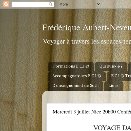
Frédérique Aubert-Neve
Voyager à travers les espaces-t
Formations E.C.I ©
Qui suis-je ?
Accompagnateurs E.C.I ©
E.C.I © T
L' enseignement de Seth
Liens
LUNDI 17 JUIN 2013
Mercredi 3 juillet Nice 20h00 Confé
VOYAGE DA