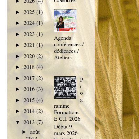
2026
(4)
►
CONSULTÉS
2025
(1)
►
2024
(1)
►
2023
(1)
►
Agenda
conférences /
2021
(1)
►
dédicaces /
2020
(2)
►
Ateliers
2018
(4)
►
2017
(2)
►
P
r
2016
(3)
►
o
g
2015
(4)
►
ramme
2014
(2)
►
Formations
E.C.I. 2026
2013
(7)
▼
Début 9
août
►
mars 2026
2013