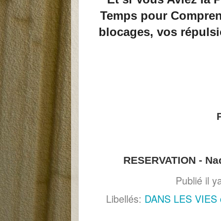
Temps pour Compren
blocages, vos répulsio
RESERVATION - Nad
Publié il 
Libellés:
DANS LES VIES 