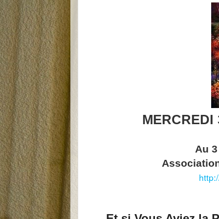
MERCREDI 3
Au 3 
Associatio
http:
Et si Vous Aviez la 