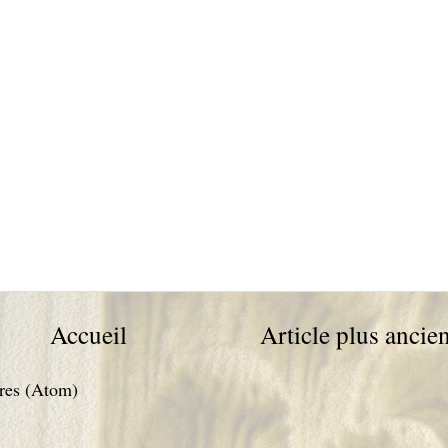
Accueil
Article plus ancie
res (Atom)