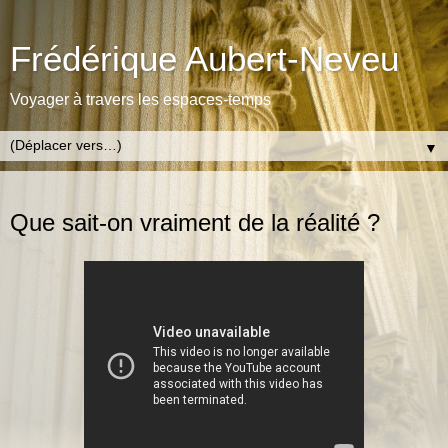
Frédérique Aubert-Neveu
Voyager à travers les espaces-temps
▼
SAMEDI 30 MAI 2020
Que sait-on vraiment de la réalité ?