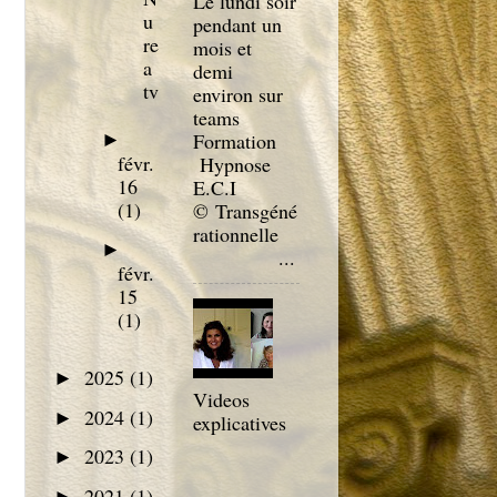
Le lundi soir
u
pendant un
re
mois et
a
demi
tv
environ sur
teams
Formation
►
févr.
Hypnose
16
E.C.I
(1)
© Transgéné
rationnelle
►
...
févr.
15
(1)
2025
(1)
►
Videos
2024
(1)
►
explicatives
2023
(1)
►
2021
(1)
►