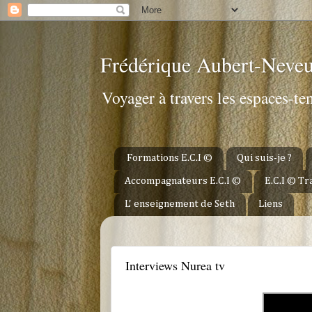
Frédérique Aubert-Neve
Voyager à travers les espaces-t
Formations E.C.I ©
Qui suis-je ?
Accompagnateurs E.C.I ©
E.C.I © T
L' enseignement de Seth
Liens
JEUDI 19 FÉVRIER 2026
Interviews Nurea tv