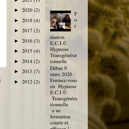
2020
(2)
►
F
o
2018
(4)
►
r
2017
(2)
►
mation
2016
(3)
►
E.C.I.©
Hypnose
2015
(4)
►
Transgénérat
ionnelle
2014
(2)
►
Début 9
2013
(7)
►
mars 2026
s
Formez-vous
2012
(2)
►
en Hypnose
E.C.I ©
Transgénéra
tionnelle
u ne
formation
courte et
efficace !