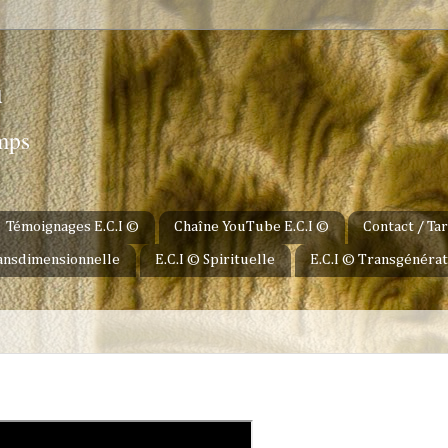
u
emps
Témoignages E.C.I ©
Chaîne YouTube E.C.I ©
Contact / Tar
ransdimensionnelle
E.C.I © Spirituelle
E.C.I © Transgénérat