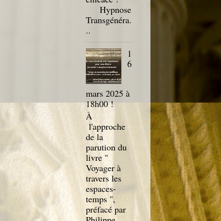
Hypnose
Transgénéra.
..
1
6
mars 2025 à
18h00 !
À
l'approche
de la
parution du
livre "
Voyager à
travers les
espaces-
temps ",
préfacé par
Philippe