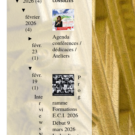
2026
(4)
▼
CONSULTÉS
▼
février
2026
(4)
Agenda
►
conférences /
févr.
dédicaces /
23
Ateliers
(1)
▼
févr.
P
19
r
(1)
o
g
Inte
ramme
r
Formations
vi
E.C.I. 2026
e
w
Début 9
s
mars 2026
N