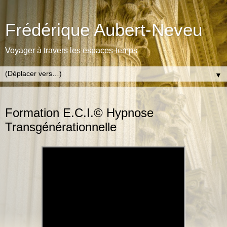
Frédérique Aubert-Neveu
Voyager à travers les espaces-temps
▼
LUNDI 16 FÉVRIER 2026
Formation E.C.I.© Hypnose
Transgénérationnelle