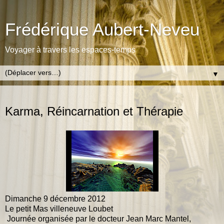
Frédérique Aubert-Neveu
Voyager à travers les espaces-temps
▼
SAMEDI 1 DÉCEMBRE 2012
Karma, Réincarnation et Thérapie
Dimanche 9 décembre 2012
Le petit Mas villeneuve Loubet
Journée organisée par le docteur Jean Marc Mantel,