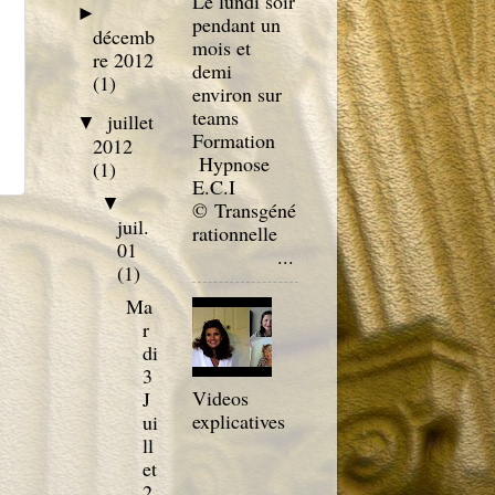
Le lundi soir
►
pendant un
décemb
mois et
re 2012
demi
(1)
environ sur
teams
juillet
▼
Formation
2012
Hypnose
(1)
E.C.I
▼
© Transgéné
juil.
rationnelle
01
...
(1)
Ma
r
di
3
Videos
J
explicatives
ui
ll
et
2