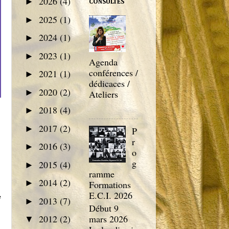
2026
(4)
►
CONSULTÉS
2025
(1)
►
2024
(1)
►
2023
(1)
►
Agenda
conférences /
2021
(1)
►
dédicaces /
2020
(2)
►
Ateliers
2018
(4)
►
2017
(2)
►
P
r
2016
(3)
►
o
g
2015
(4)
►
ramme
2014
(2)
►
Formations
E.C.I. 2026
e
2013
(7)
►
Début 9
mars 2026
2012
(2)
▼