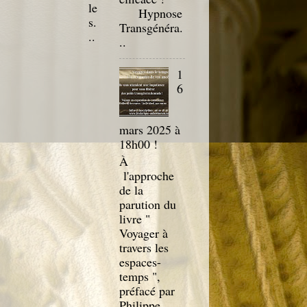
le
Hypnose
s.
Transgénéra.
..
..
1
6
mars 2025 à
18h00 !
À
l'approche
de la
parution du
livre "
Voyager à
travers les
espaces-
temps ",
préfacé par
Philippe