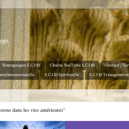
u
emps
Témoignages E.C.I ©
Chaîne YouTube E.C.I ©
Contact / Tar
ransdimensionnelle
E.C.I © Spirituelle
E.C.I © Transgénérat
sions dans les vies antérieures"