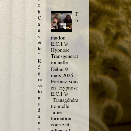
0
h
F
C
o
a
r
u
s
mation
er
E.C.I.©
ie
Hypnose
"
Transgénérat
R
ionnelle
é
Début 9
g
mars 2026
re
Formez-vous
ss
en Hypnose
io
E.C.I ©
n
Transgénéra
s
tionnelle
d
u ne
a
formation
n
courte et
s
efficace !