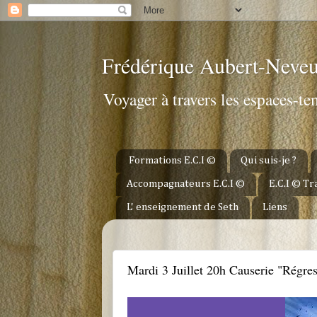
Frédérique Aubert-Neve
Voyager à travers les espaces-t
Formations E.C.I ©
Qui suis-je ?
Accompagnateurs E.C.I ©
E.C.I © T
L' enseignement de Seth
Liens
DIMANCHE 1 JUILLET 2012
Mardi 3 Juillet 20h Causerie "Régres