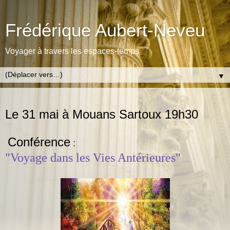
Frédérique Aubert-Neveu
Voyager à travers les espaces-temps
▼
MERCREDI 1 MAI 2013
Le 31 mai à Mouans Sartoux 19h30
Conférence
:
"Voyage dans les Vies Antérieures"