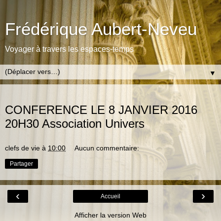
Frédérique Aubert-Neveu
Voyager à travers les espaces-temps
▼
MERCREDI 30 DÉCEMBRE 2015
CONFERENCE LE 8 JANVIER 2016
20H30 Association Univers
clefs de vie
à
10:00
Aucun commentaire:
Partager
‹
›
Accueil
Afficher la version Web