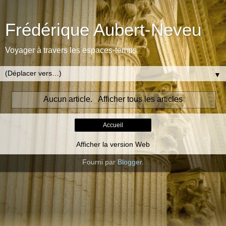
Frédérique Aubert-Neveu
Voyager à travers les espaces-temps
▼
Aucun article.
Afficher tous les articles
Accueil
Afficher la version Web
Fourni par
Blogger
.